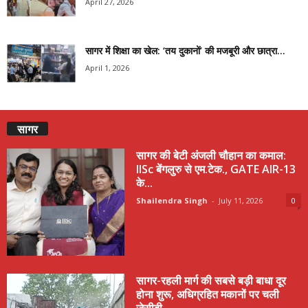
April 27, 2026
सागर में शिक्षा का खेल: ‘तय दुकानों’ की मजबूरी और छात्रा...
April 1, 2026
सागर
सागर की बेटी अंजली चौहान का कमाल:
IISc बेंगलुरु से एम.टेक., GATE AIR-13
के...
Shailendra Singh
-
July 11, 2026
0
सागर-रहली मार्ग की सबसे बड़ी बाधा दूर
होना शुरू, अधिग्रहित मकानों पर चली
जेसीबी